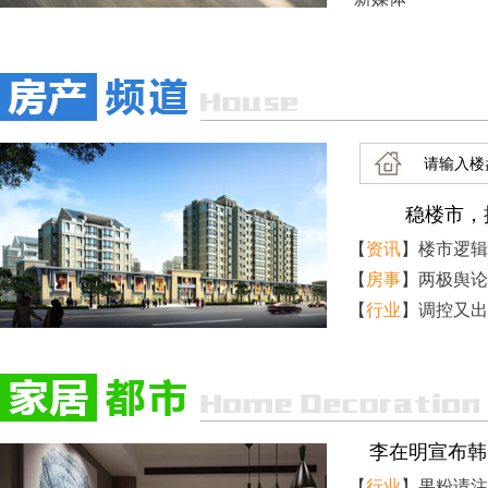
稳楼市，
【
资讯
】
楼市逻辑
【
房事
】
两极舆论
【
行业
】
调控又出
李在明宣布韩
【
行业
】
果粉请注