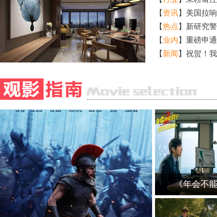
【
资讯
】
美国拉响
【
热点
】
新研究警
【
业内
】
重磅申通
【
新闻
】
祝贺！我
《年会不能
.