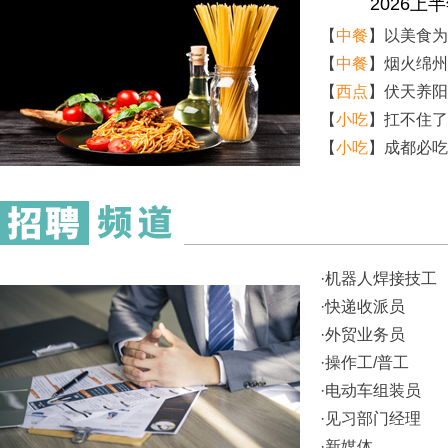
2026
【
中餐
】
以美食为
【
中餐
】
烟火绵州
【
西点
】
伏天养阳
【
小吃
】
扛不住了
【
小吃
】
成都必吃
·
机器人焊接技工
·
快递收派员
·
外贸业务员
·
操作工/普工
·
电动车组装员
·
见习部门经理
·
新媒体