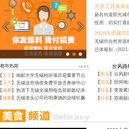
共享工具角串
扬名街道阳光城市
投用，切实打通服
2026年无锡
无锡市自然资源
总体规划（202
.
都市热闻
台风路
MORE
【
街头
】
台风影
【
天下
】
南邮大学无锡校区项目迎重要节点
【
街头
】
田间地
【
天下
】
无锡这些场馆免费开放含奥体中心
【
社会
】
突发紧
【
城事
】
热浪下无锡全城用电负荷刷新纪录
【
城事
】
无锡龙头公司药明康德的业绩狂飙
【
社会
】
苏南硕